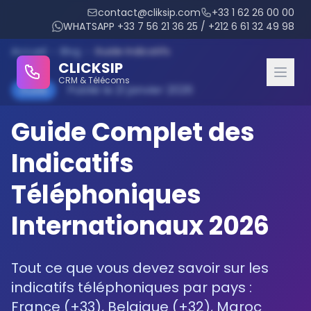
contact@cliksip.com
+33 1 62 26 00 00
WHATSAPP +33 7 56 21 36 25 / +212 6 61 32 49 98
Accueil
›
Blog
›
Guide Indicatifs
CLICKSIP
CRM & Télécoms
Publié le 21 janvier 2026
Guide
Guide Complet des
CRM Modules
Indicatifs
Integrated IPBX
Téléphoniques
Conversational AI
Internationaux 2026
Appointment Management
Tout ce que vous devez savoir sur les
Reminder Management
indicatifs téléphoniques par pays :
Agent Evaluation
France (+33), Belgique (+32), Maroc