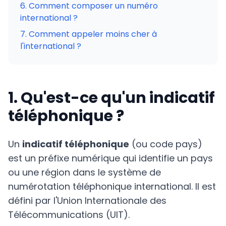
6. Comment composer un numéro
international ?
Open Source Solutions Installation
7. Comment appeler moins cher à
l'international ?
Virtualisation & Datacenter Services
Call Center Offshoring in Morocco
1. Qu'est-ce qu'un indicatif
Application Development
téléphonique ?
Un
indicatif téléphonique
(ou code pays)
est un préfixe numérique qui identifie un pays
ou une région dans le système de
EN
numérotation téléphonique international. Il est
défini par l'Union Internationale des
Télécommunications (UIT).
Create Your Account in 2 min