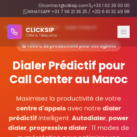
contact@cliksip.com
+33 1 62 26 00 00
WHATSAPP +33 7 56 21 36 25 / +212 6 61 32 49 98
Accueil
›
Fonctionnalités
›
Dialer Prédictif
CLICKSIP
CRM & Télécoms
🚀 +300% de productivité pour vos agents
CRM Modules
Dialer Prédictif pour
Integrated IPBX
Call Center au Maroc
Conversational AI
Maximisez la productivité de votre
Appointment Management
centre d'appels
avec notre
dialer
prédictif
intelligent.
Autodialer
,
power
Reminder Management
dialer
,
progressive dialer
: 11 modes de
Agent Evaluation