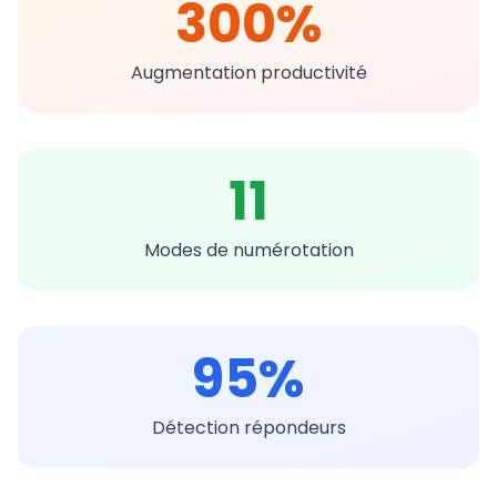
300%
Open Source Solutions Installation
Augmentation productivité
Virtualisation & Datacenter Services
Call Center Offshoring in Morocco
11
Application Development
Modes de numérotation
95%
EN
Détection répondeurs
Create Your Account in 2 min