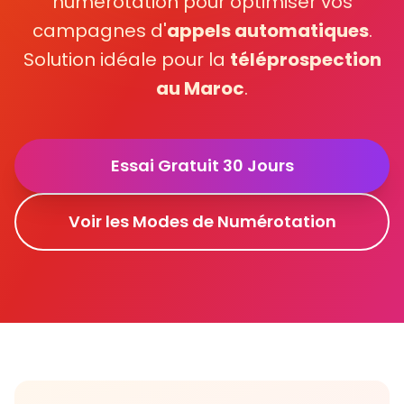
numérotation pour optimiser vos
campagnes d'
appels automatiques
.
🚀 Click2Call API
Solution idéale pour la
téléprospection
🛡️ Security
au Maroc
.
Essai Gratuit 30 Jours
IP Telephony
IPBX Telephony Standards
Voir les Modes de Numérotation
Analog Telephony
Fixed IP Telephony
Telephony Gateways
Services