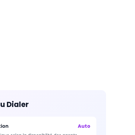
u Dialer
tion
Auto