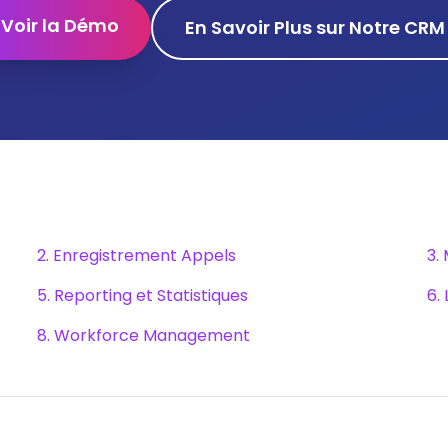
Voir la Démo
En Savoir Plus sur Notre CRM
2. Enregistrement Appels
3.
5. Reporting et Statistiques
6.
8. Workforce Management