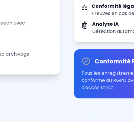
⚖️
Conformité léga
Preuves en cas de 
peech avec
🤖
Analyse IA
Détection automa
vec archivage
Conformité 
Tous les enregistreme
conforme au RGPD ave
d'accès strict.