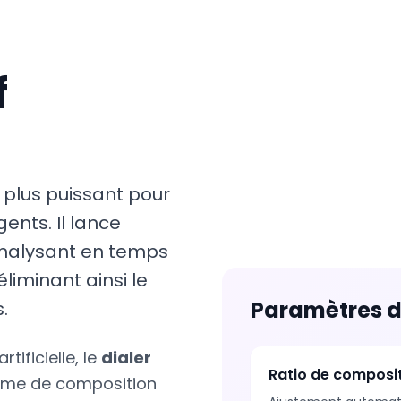
f
le plus puissant pour
ents. Il lance
nalysant en temps
éliminant ainsi le
Paramètres d
.
tificielle, le
dialer
Ratio de composi
thme de composition