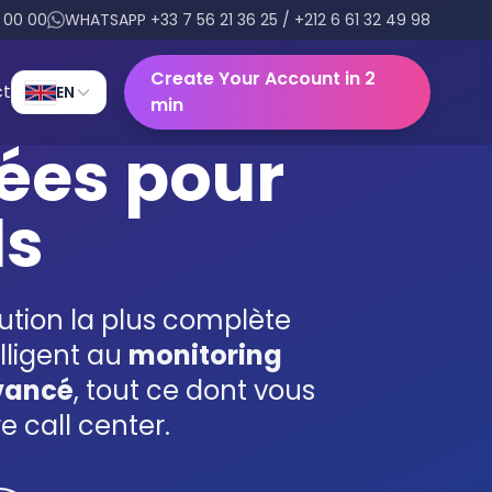
6 00 00
WHATSAPP +33 7 56 21 36 25 / +212 6 61 32 49 98
Create Your Account in 2
ct
EN
min
ées pour
ls
lution la plus complète
lligent au
monitoring
vancé
, tout ce dont vous
 call center.