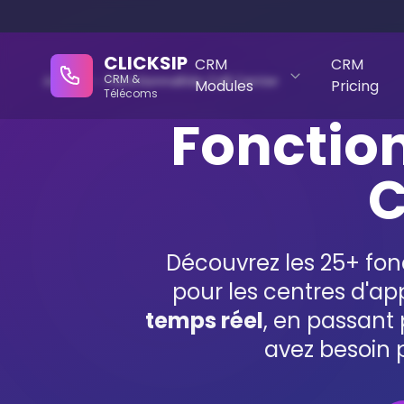
CLICKSIP
CRM
CRM
CRM &
Accueil
›
Fonctionnalités Call Center
Modules
Pricing
Télécoms
Fonctio
C
Découvrez les 25+ fonc
pour les centres d'a
temps réel
, en passant p
avez besoin 