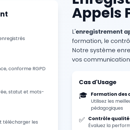
Appels 
ent
L'
enregistrement a
enregistrés
formation, le contrô
Notre système enr
vos communication
ance, conforme RGPD
Cas d'Usage
rée, statut et mots-
🎓
Formation des 
Utilisez les mei
pédagogiques
✅
Contrôle qualité
t télécharger les
Évaluez la perform