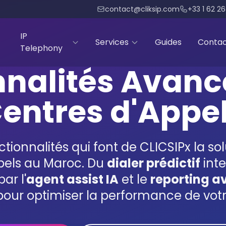
contact@cliksip.com
+33 1 62 2
IP
Services
Guides
Conta
Telephony
nnalités Avanc
entres d'Appe
tionnalités qui font de CLICSIPx la so
ppels au Maroc. Du
dialer prédictif
inte
ar l'
agent assist IA
et le
reporting a
pour optimiser la performance de votre