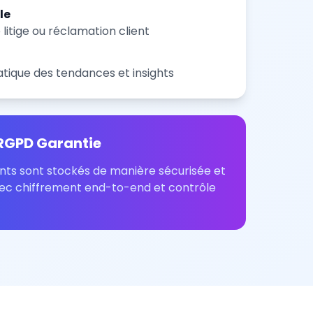
le
litige ou réclamation client
tique des tendances et insights
RGPD Garantie
nts sont stockés de manière sécurisée et
c chiffrement end-to-end et contrôle