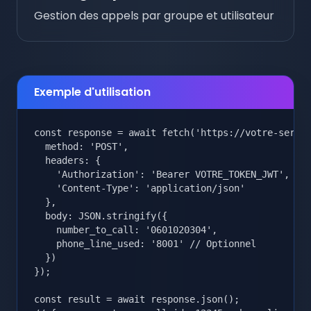
Gestion des appels par groupe et utilisateur
Exemple d'utilisation
const response = await fetch('https://votre-serveu
  method: 'POST',

  headers: {

    'Authorization': 'Bearer VOTRE_TOKEN_JWT',

    'Content-Type': 'application/json'

  },

  body: JSON.stringify({

    number_to_call: '0601020304',

    phone_line_used: '8001' // Optionnel

  })

});

const result = await response.json();
