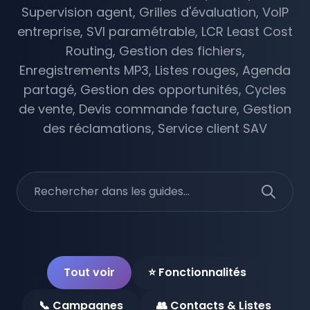
Supervision agent, Grilles d'évaluation, VoIP
🚀 Click2Call API
entreprise, SVI paramétrable, LCR Least Cost
Routing, Gestion des fichiers,
🛡️ Security
Enregistrements MP3, Listes rouges, Agenda
partagé, Gestion des opportunités, Cycles
de vente, Devis commande facture, Gestion
des réclamations, Service client SAV
IP Telephony
IPBX Telephony Standards
Analog Telephony
Fixed IP Telephony
Telephony Gateways
Tout voir
⭐ Fonctionnalités
Services
📞 Campagnes
👥 Contacts & Listes