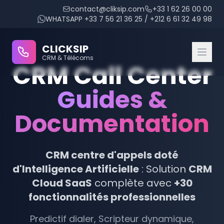
contact@cliksip.com
+33 1 62 26 00 00
WHATSAPP +33 7 56 21 36 25 / +212 6 61 32 49 98
CLICKSIP
CRM & Télécoms
CRM Call Center
Guides &
CRM Modules
Documentation
Integrated IPBX
Conversational AI
CRM centre d'appels doté
d'Intelligence Artificielle
: Solution
CRM
Appointment Management
Cloud SaaS
complète avec
+30
Reminder Management
fonctionnalités professionnelles
Agent Evaluation
Predictif dialer, Scripteur dynamique,