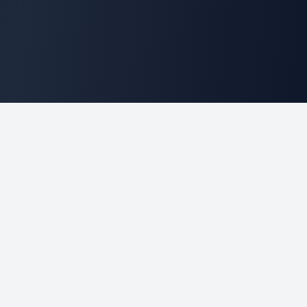
CLICKSIP
CRM & Télécoms
Module de statistiques pour le CRM CLICSIPx. Solution
de gestion de la relation client en mode SAAS pour
centres d'appels.