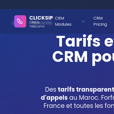
CLICKSIP
CRM
CRM
CRM &
Accueil
›
Tarifs et Prix
Modules
Pricing
Télécoms
Tarifs e
CRM pou
Des
tarifs transparen
d'appels
au Maroc. Forfa
France et toutes les fo