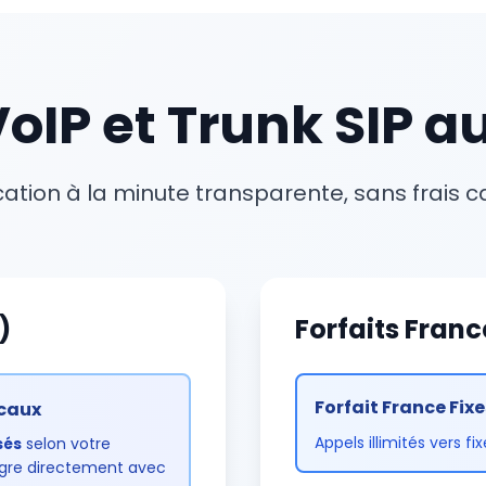
VoIP et Trunk SIP 
ication à la minute transparente, sans frais 
)
Forfaits Franc
Forfait France Fixe
ocaux
Appels illimités vers fi
sés
selon votre
tègre directement avec