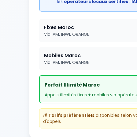
les
opérateurs locaux certifiés
:
IA
Fixes Maroc
Via IAM, INWI, ORANGE
Mobiles Maroc
Via IAM, INWI, ORANGE
Forfait Illimité Maroc
Appels illimités fixes + mobiles via opérate
💰
Tarifs préférentiels
disponibles selon 
d'appels