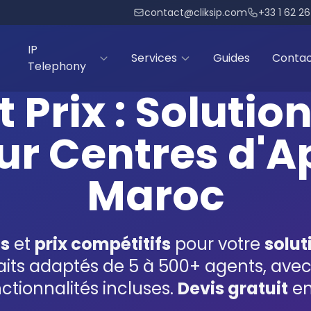
contact@cliksip.com
+33 1 62 2
IP
Services
Guides
Conta
Telephony
t Prix : Solutio
r Centres d'A
Maroc
ts
et
prix compétitifs
pour votre
solut
its adaptés de 5 à 500+ agents, avec tr
nctionnalités incluses.
Devis gratuit
en