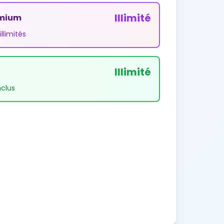
Illimité
emium
llimités
Illimité
clus