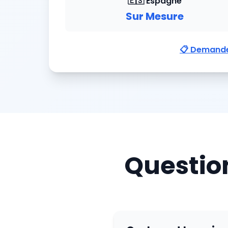
🇪🇸 Espagne
Sur Mesure
📋 Demandez
Question