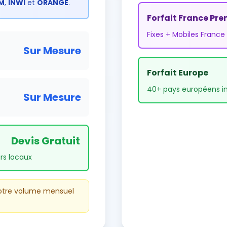
M
,
INWI
et
ORANGE
.
Forfait France Pr
Fixes + Mobiles France i
Sur Mesure
Forfait Europe
40+ pays européens in
Sur Mesure
Devis Gratuit
urs locaux
votre volume mensuel