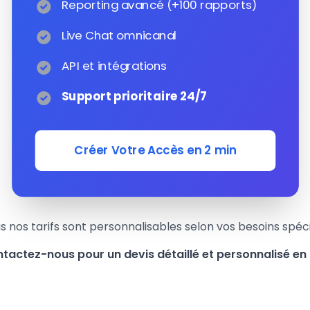
Reporting avancé (+100 rapports)
Live Chat omnicanal
API et intégrations
Support prioritaire 24/7
Créer Votre Accès en 2 min
s nos tarifs sont personnalisables selon vos besoins spéc
tactez-nous pour un devis détaillé et personnalisé en