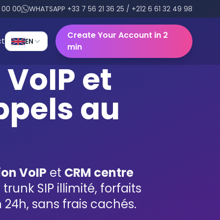
6 00 00
WHATSAPP +33 7 56 21 36 25 / +212 6 61 32 49 98
Create Your Account in 2
ct
EN
min
n VoIP et
ppels au
ion VoIP
et
CRM centre
unk SIP illimité, forfaits
 24h, sans frais cachés.