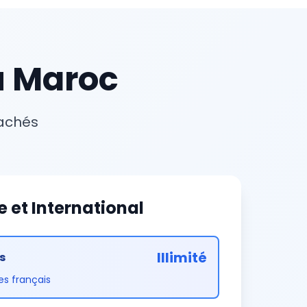
au Maroc
cachés
e et International
Illimité
s
xes français