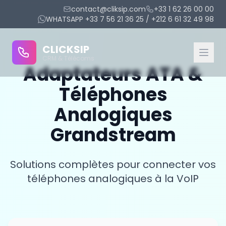
contact@cliksip.com
+33 1 62 26 00 00
WHATSAPP +33 7 56 21 36 25 / +212 6 61 32 49 98
CLICKSIP
CRM & Télécoms
Adaptateurs ATA &
Téléphones
CRM Modules
Analogiques
Integrated IPBX
Grandstream
Conversational AI
Solutions complètes pour connecter vos
Appointment Management
téléphones analogiques à la VoIP
Reminder Management
Agent Evaluation