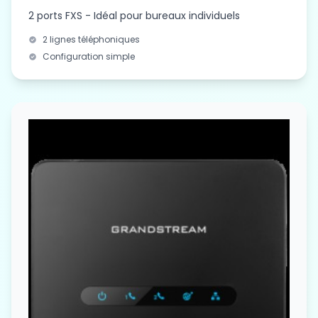
2 ports FXS - Idéal pour bureaux individuels
Open Source Solutions Installation
2 lignes téléphoniques
Configuration simple
Virtualisation & Datacenter Services
Call Center Offshoring in Morocco
Application Development
EN
Create Your Account in 2 min